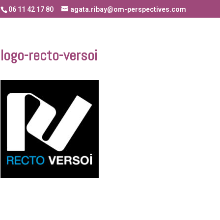
06 11 42 17 80
agata.ribay@om-perspectives.com
logo-recto-versoi