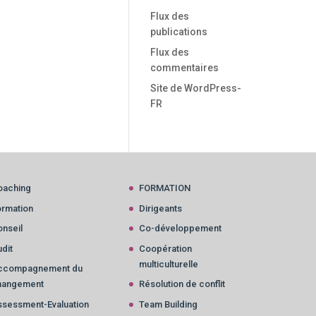
Flux des
publications
Flux des
commentaires
Site de WordPress-
FR
oaching
FORMATION
ormation
Dirigeants
nseil
Co-développement
dit
Coopération
multiculturelle
ccompagnement du
hangement
Résolution de conflit
ssessment-Evaluation
Team Building