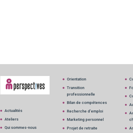
Orientation
C
Transition
F
professionnelle
Co
Bilan de compétences
Au
Actualités
Recherche d’emploi
A
Ateliers
Marketing personnel
c
Qui sommes-nous
Projet de retraite
A