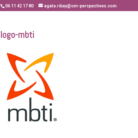
06 11 42 17 80
agata.ribay@om-perspectives.com
logo-mbti