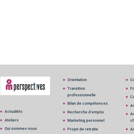
Orientation
C
Transition
F
professionnelle
Co
Bilan de compétences
Au
Actualités
Recherche d’emploi
A
Ateliers
Marketing personnel
c
Qui sommes-nous
Projet de retraite
A