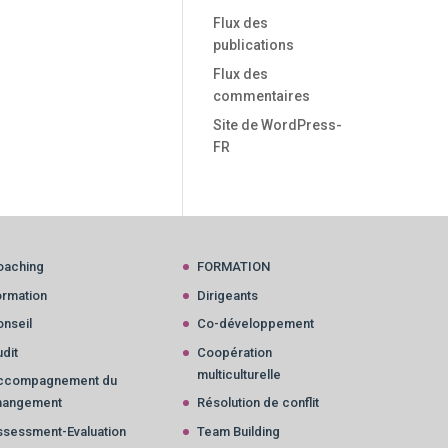
Flux des
publications
Flux des
commentaires
Site de WordPress-
FR
oaching
FORMATION
ormation
Dirigeants
nseil
Co-développement
dit
Coopération
multiculturelle
ccompagnement du
hangement
Résolution de conflit
ssessment-Evaluation
Team Building