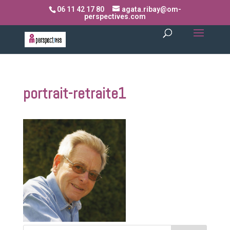
06 11 42 17 80
agata.ribay@om-
perspectives.com
portrait-retraite1