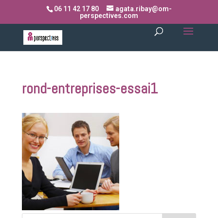
06 11 42 17 80
agata.ribay@om-
perspectives.com
rond-entreprises-essai1